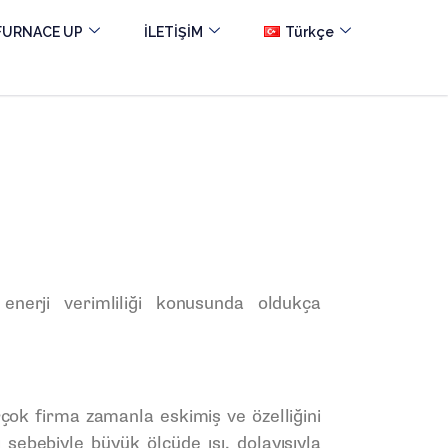
FURNACE UP
İLETİŞİM
Türkçe
ı, enerji verimliliği konusunda oldukça
rçok firma zamanla eskimiş ve özelliğini
 sebebiyle büyük ölçüde ısı, dolayısıyla