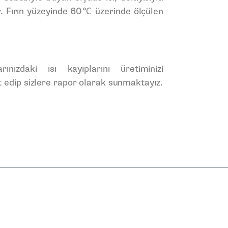
. Fırın yüzeyinde 60℃ üzerinde ölçülen
.
ınızdaki ısı kayıplarını üretiminizi
 edip sizlere rapor olarak sunmaktayız.