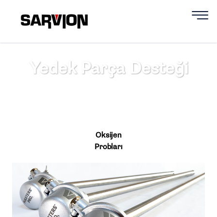
Yedek Parça Desteği
Oksijen
Probları